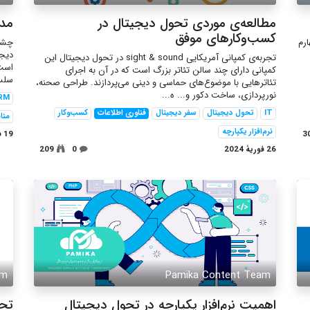
مطالعه‌ی موردی تحول دیجیتال در
مدی
کسب‌وکارهای موفق
ارم
چشم‌
دیجی
تجربه‌ی کمپانی آمریکایی sight & sound در تحول دیجیتال این
است
کمپانی دارای چند سالن تئاتر بزرگ است که در آن به اجرای
سلسل
تئاترهایی با موضوع‌های حماسی و دینی می‌پردازند. طراحی صحنه،
نورپردازی، ساخت دکور و... ه...
RM
IT
تحول دیجیتال
سفر دیجیتال
فناوری اطلاعات
کسب‌وکار
منا
نرم‌افزار یکپارچه
3
19 فوریهٔ 2024
26 فوریهٔ 2024
0
209
am
Pamika Content Team
اهمیت نرم‌‌افزار یکپارچه در تحول دیجیتال
تحو