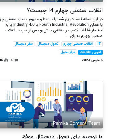
انقلاب صنعتی چهارم I4 چیست؟
در این مقاله قصد داریم شما را با معنا و مفهوم انقلاب صنعتی چه
یا همان Fourth Industrial Revolution یا Industry 4.0 یا به
اختصار I4 آشنا کنیم. در مقاله‌ی پیش‌رو پس از تعریف انقلاب
صنعتی چهارم به پای...
IT
انقلاب صنعتی چهارم
تحول دیجیتال
سفر دیجیتال
فناوری اطلاعات
مرکز نحول
6 مارس 2024
0
06
Pamika Content Team
۱۰ توصیه برای تحول دیجیتال موفق