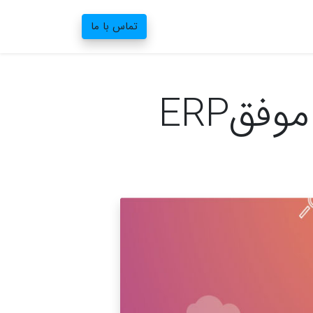
تماس با ما
فقERP