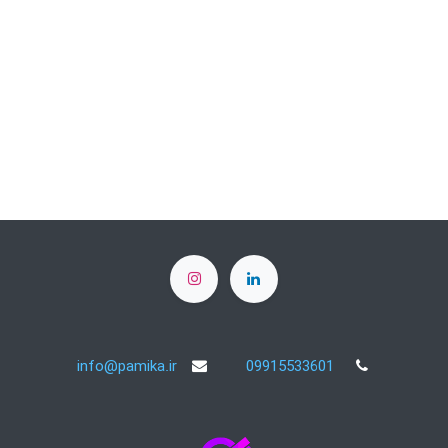
info@pamika.ir
09915533601