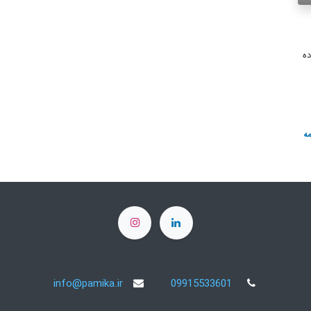
ده
ه‌
info@pamika.ir
09915533601